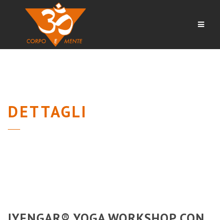
Navig
DETTAGLI
IYENGAR® YOGA WORKSHOP CON